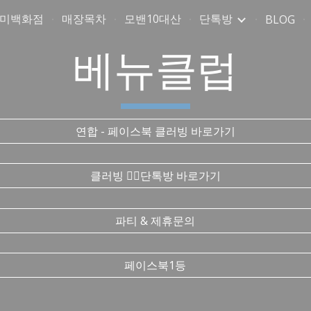
취미백화점
매장목차
모밴10대산
단톡방
BLOG
ip to main content
Skip to navigat
베뉴클럽
연합 - 페이스북 클러빙 바로가기
클러빙 ❤️‍🔥단톡방 바로가기
파티 & 제휴문의
페이스북1등