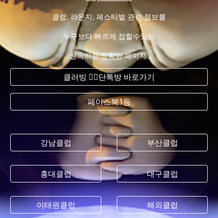
클럽, 라운지, 페스티벌 관련 정보를
누구보다 빠르게 접할수있는
신속하고 정확한 페이지
클러빙 ❤️‍🔥단톡방 바로가기
페이스북1등
강남클럽
부산클럽
홍대클럽
대구클럽
이태원클럽
해외클럽