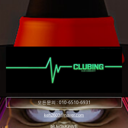
모든문의 : 010-6510-6931
keh2603@naver.com
bit.ly/3sKihWE